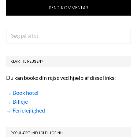
PRIMÆR
Søg
på
SIDEBAR
sitet
KLAR TIL REJSEN?
Du kan booke din rejse ved hjælp af disse links:
→
Book hotel
→
Billeje
→
Ferielejlighed
POPULÆRT INDHOLD LIGE NU