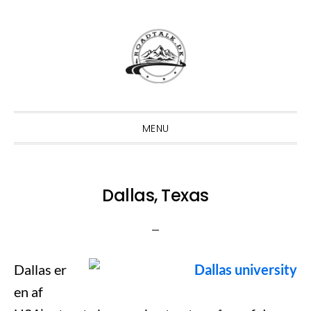
Gå
Skip
Gå
direkte
til
direkte
til
indhold
til
primær
primær
navigation
sidebar
MENU
Dallas, Texas
Dallas er
en af