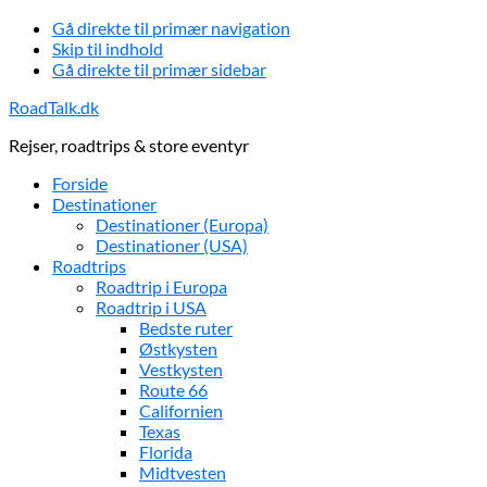
Gå direkte til primær navigation
Skip til indhold
Gå direkte til primær sidebar
RoadTalk.dk
Rejser, roadtrips & store eventyr
Forside
Destinationer
Destinationer (Europa)
Destinationer (USA)
Roadtrips
Roadtrip i Europa
Roadtrip i USA
Bedste ruter
Østkysten
Vestkysten
Route 66
Californien
Texas
Florida
Midtvesten