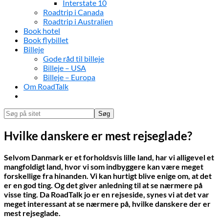
Interstate 10
Roadtrip i Canada
Roadtrip i Australien
Book hotel
Book flybillet
Billeje
Gode råd til billeje
Billeje – USA
Billeje – Europa
Om RoadTalk
Show
Search
Søg
på
Hide
sitet
Search
Hvilke danskere er mest rejseglade?
Selvom Danmark er et forholdsvis lille land, har vi alligevel et
mangfoldigt land, hvor vi som indbyggere kan være meget
forskellige fra hinanden. Vi kan hurtigt blive enige om, at det
er en god ting. Og det giver anledning til at se nærmere på
visse ting. Da RoadTalk jo er en rejseside, synes vi at det var
meget interessant at se nærmere på, hvilke danskere der er
mest rejseglade.