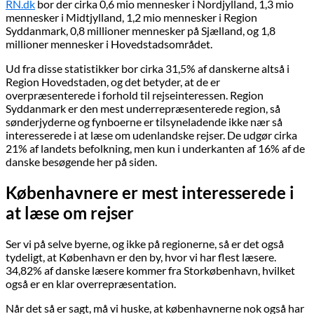
RN.dk
bor der cirka 0,6 mio mennesker i Nordjylland, 1,3 mio
mennesker i Midtjylland, 1,2 mio mennesker i Region
Syddanmark, 0,8 millioner mennesker på Sjælland, og 1,8
millioner mennesker i Hovedstadsområdet.
Ud fra disse statistikker bor cirka 31,5% af danskerne altså i
Region Hovedstaden, og det betyder, at de er
overpræsenterede i forhold til rejseinteressen. Region
Syddanmark er den mest underrepræsenterede region, så
sønderjyderne og fynboerne er tilsyneladende ikke nær så
interesserede i at læse om udenlandske rejser. De udgør cirka
21% af landets befolkning, men kun i underkanten af 16% af de
danske besøgende her på siden.
Københavnere er mest interesserede i
at læse om rejser
Ser vi på selve byerne, og ikke på regionerne, så er det også
tydeligt, at København er den by, hvor vi har flest læsere.
34,82% af danske læsere kommer fra Storkøbenhavn, hvilket
også er en klar overrepræsentation.
Når det så er sagt, må vi huske, at københavnerne nok også har