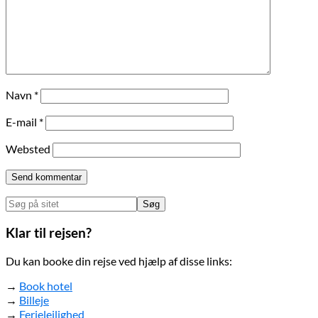
Navn
*
E-mail
*
Websted
Primær
Søg
på
Sidebar
sitet
Klar til rejsen?
Du kan booke din rejse ved hjælp af disse links:
→
Book hotel
→
Billeje
→
Ferielejlighed