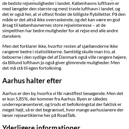
de bedste rejsemuligheder i landet. Københavns lufthavn er
med længder den største og mest travle lufthavn i landet, og
det er også her, at vi oftest finder de billigste flybilletter. På den
måde er det altså ikke overraskende, og det kan være en god
årsag til københavnernes store rejseinteresse – at de
simpelthen har bedre muligheder for at rejse end alle andre
danskere.
Men det forklarer ikke, hvorfor resten af sjællænderne ikke
rangerer bedre i statistikkerne. Samtidig skulle man tro, at
beboerne i den sydlige del af Danmark også ville rangere højere,
da Billund lufthavn jo også giver glimrende muligheder. Men
det må stå til egen fortolkning.
Aarhus halter efter
Aarhus er den by, hvorfra vi får næstflest besøgende. Men det
er kun 5,85%, der kommer fra Aarhus. Byen er således
underrepræsenteret, og trods et befolkningstal der faktisk er
meget højt, så er det begrænset, hvor mange aarhusianere der
læser rejseartiklerne her på RoadTalk.
Yderligere informationer