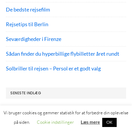
De bedste rejsefilm
Rejsetips til Berlin
Seværdigheder i Firenze
Sådan finder du hyperbillige flybilletter året rundt
Solbriller til rejsen – Persol er et godt valg
SENESTE INDLÆG
Hotel i Orlando – Hvor er det bedst at bo?
Vi bruger cookies og gemmer statistik for at forbedre din oplevelse
på siden.
Cookie indstillinger
Læs mere
OK
Hotel i Boston – Hvor skal man bo i Boston?