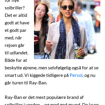
for nye
solbriller?
Det er altid
godt at have
et godt par
med, når
rejsen går
til udlandet.
Både for at
beskytte øjnene, men selvfølgelig også for at se
smart ud. Vi kiggede tidligere på
Persol
, og nu
går turen til Ray-Ban.
Ray-Ban er det mest populære brand af
solbriller i verden – og med god grund. De laver