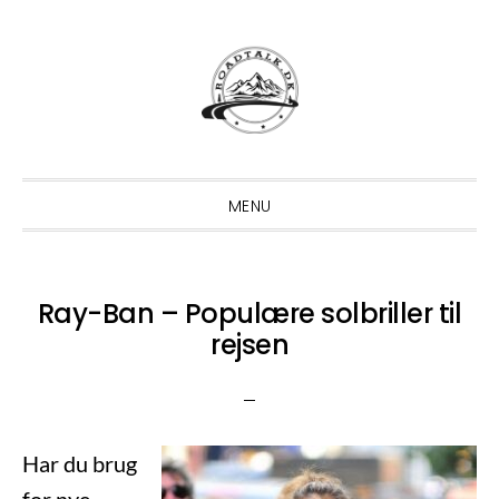
Gå
Skip
Gå
direkte
til
direkte
til
indhold
til
primær
primær
navigation
sidebar
MENU
Ray-Ban – Populære solbriller til
rejsen
Har du brug