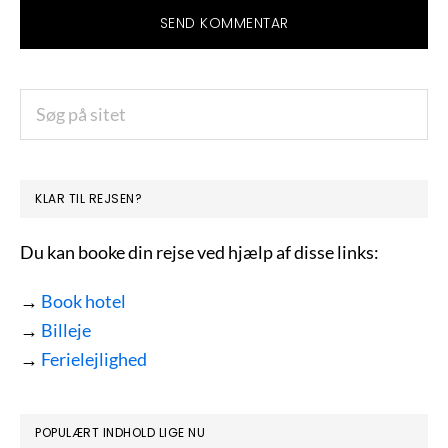
PRIMÆR
Søg
på
SIDEBAR
sitet
KLAR TIL REJSEN?
Du kan booke din rejse ved hjælp af disse links:
→
Book hotel
→
Billeje
→
Ferielejlighed
POPULÆRT INDHOLD LIGE NU