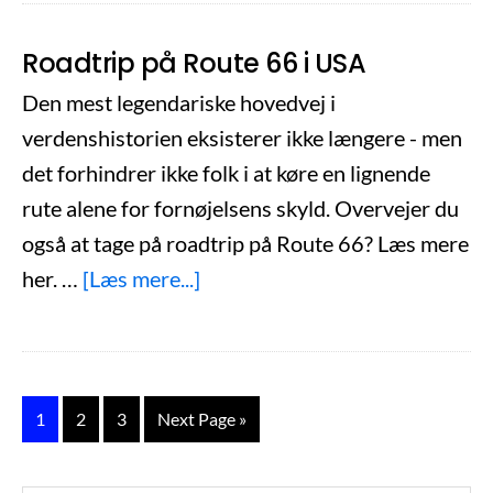
via
bryggerier
den
Roadtrip på Route 66 i USA
transsib
Den mest legendariske hovedvej i
jernban
verdenshistorien eksisterer ikke længere - men
det forhindrer ikke folk i at køre en lignende
rute alene for fornøjelsens skyld. Overvejer du
også at tage på roadtrip på Route 66? Læs mere
om
her. …
[Læs mere...]
Roadtrip
på
Route
66
Side
Side
Side
Go
1
2
3
Next Page »
to
i
USA