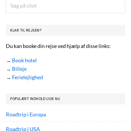
PRIMÆR
Søg
på
SIDEBAR
sitet
KLAR TIL REJSEN?
Du kan booke din rejse ved hjælp af disse links:
→
Book hotel
→
Billeje
→
Ferielejlighed
POPULÆRT INDHOLD LIGE NU
Roadtrip i Europa
Roadtrip i USA