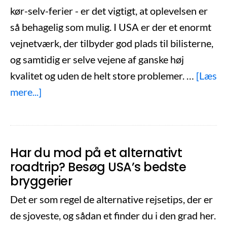
kør-selv-ferier - er det vigtigt, at oplevelsen er
så behagelig som mulig. I USA er der et enormt
vejnetværk, der tilbyder god plads til bilisterne,
og samtidig er selve vejene af ganske høj
kvalitet og uden de helt store problemer. …
[Læs
om
mere...]
Hvilket
europæisk
land
Har du mod på et alternativt
har
roadtrip? Besøg USA’s bedste
de
bryggerier
bedste
Det er som regel de alternative rejsetips, der er
veje?
de sjoveste, og sådan et finder du i den grad her.