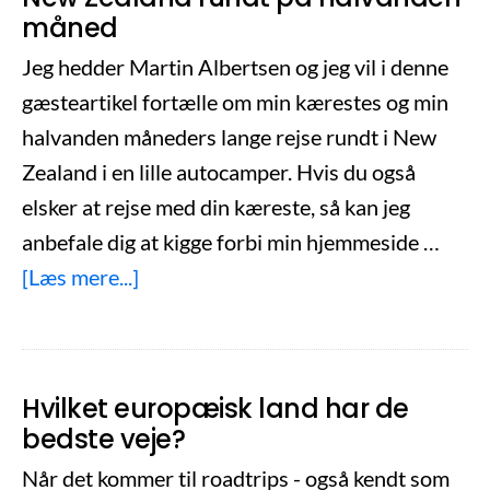
måned
Jeg hedder Martin Albertsen og jeg vil i denne
gæsteartikel fortælle om min kærestes og min
halvanden måneders lange rejse rundt i New
Zealand i en lille autocamper. Hvis du også
elsker at rejse med din kæreste, så kan jeg
anbefale dig at kigge forbi min hjemmeside …
om
[Læs mere...]
New
Zealand
rundt
Hvilket europæisk land har de
på
bedste veje?
halvanden
Når det kommer til roadtrips - også kendt som
måned