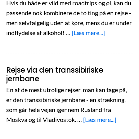
Hvis du både er vild med roadtrips og øl, kan du
passende nok kombinere de to ting på en rejse -
men selvfølgelig uden at køre, mens du er under
om
indflydelse af alkohol! …
[Læs mere...]
Har
du
mod
Rejse via den transsibiriske
på
jernbane
et
En af de mest utrolige rejser, man kan tage på,
alternativt
er den transsibiriske jernbane - en strækning,
roadtrip?
som går hele vejen igennem Rusland fra
Besøg
om
Moskva og til Vladivostok. …
[Læs mere...]
USA’s
Rejse
bedste