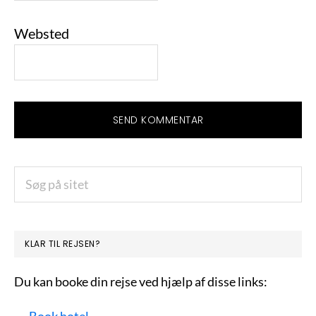
Websted
PRIMÆR
Søg
på
SIDEBAR
sitet
KLAR TIL REJSEN?
Du kan booke din rejse ved hjælp af disse links:
→
Book hotel