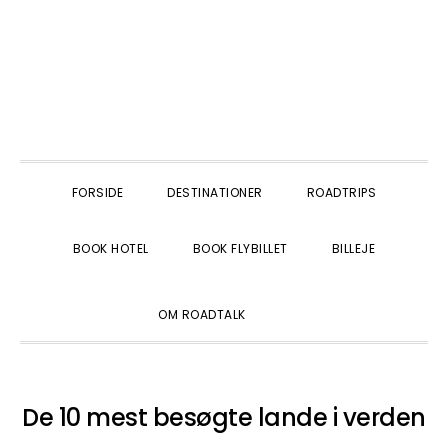
Gå
Skip
Gå
direkte
til
direkte
til
indhold
til
primær
primær
navigation
sidebar
FORSIDE
DESTINATIONER
ROADTRIPS
BOOK HOTEL
BOOK FLYBILLET
BILLEJE
SHOW
OM ROADTALK
SEARCH
De 10 mest besøgte lande i verden